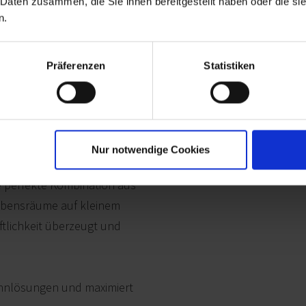
 Daten zusammen, die Sie ihnen bereitgestellt haben oder die s
n.
Präferenzen
Statistiken
Flexible Special bietet Ihne
Diese sollen Sie inspiriere
lexible Classic
ganz persönliches Flexible S
Nur notwendige Cookies
in verschiedenen
 perfekte Kombination aus
Lebensräume auf kleinem
ftlichkeit überzeugt und
ohnlösungen und maximiert