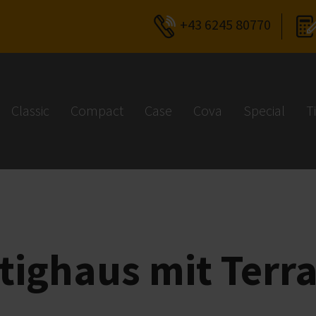
+43 6245 80770
Classic
Compact
Case
Cova
Special
T
en
tighaus mit Terr