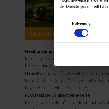
möglicherweise mit weiteren
der Dienste gesammelt habe
Einwilligungsauswahl
Notwendig
64qm ab
158.200,- €
Flexible Compact – Der kleine Bruder des F
Mit einer großzügigen Grundfläche von 64 m² 
Modellvarianten bietet der
Flexible Compact
die
Flexibilität und Komfort – ideal für moderne 
Raum. Auch bei Design, Ökologie und Wirtscha
begeistert das kleine feine Flexible!
NEU:
Flexible Compact Mini-Serie
Die Mini-Serie ab 49 m² bietet durchdachte W