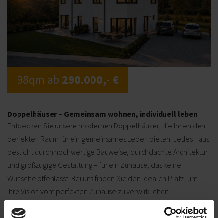
98qm ab
290.000,- €
Doppelhäuser – Gemeinsam wohnen, individuell leben
Entdecken Sie unsere modernen Doppelhäuser, die Ihnen den
perfekten Raum für ein gemeinsames Leben bieten. Jedes Haus
besticht durch hochwertige Bauweise, durchdachte Architektur
und großzügige Gestaltung – für ein Zuhause, das keine
Wünsche offenlässt. Bei uns finden Sie den idealen Platz, um
Ihre Vision vom perfekten Zuhause zu verwirklichen.
Details