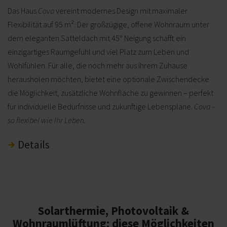
Das Haus
Cova
vereint modernes Design mit maximaler
Flexibilität auf 95 m². Der großzügige, offene Wohnraum unter
dem eleganten Satteldach mit 45° Neigung schafft ein
einzigartiges Raumgefühl und viel Platz zum Leben und
Wohlfühlen. Für alle, die noch mehr aus ihrem Zuhause
herausholen möchten, bietet eine optionale Zwischendecke
die Möglichkeit, zusätzliche Wohnfläche zu gewinnen – perfekt
für individuelle Bedürfnisse und zukünftige Lebenspläne.
Cova –
so flexibel wie Ihr Leben.
Details
Solarthermie, Photovoltaik &
Wohnraumlüftung: diese Möglichkeiten