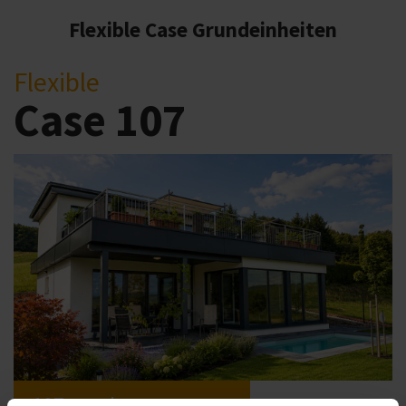
Flexible Case Grundeinheiten
Flexible
Case 107
107qm ab
261.000,- €