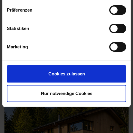
Präferenzen
119qm ab
266.000,- €
Statistiken
Marketing
mehr Informationen
Cookies zulassen
Flexible
Case 132
Nur notwendige Cookies