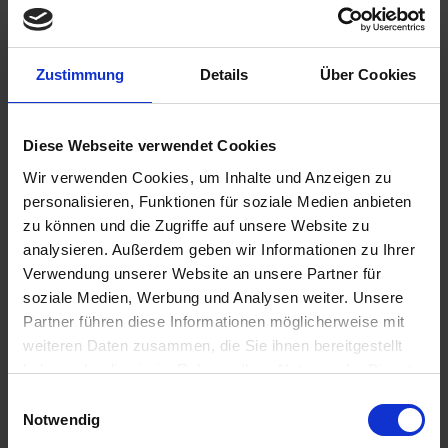
mehr Informationen
Zustimmung
Details
Über Cookies
Diese Webseite verwendet Cookies
Flexible
Wir verwenden Cookies, um Inhalte und Anzeigen zu
Case 119
personalisieren, Funktionen für soziale Medien anbieten
zu können und die Zugriffe auf unsere Website zu
analysieren. Außerdem geben wir Informationen zu Ihrer
Verwendung unserer Website an unsere Partner für
soziale Medien, Werbung und Analysen weiter. Unsere
Partner führen diese Informationen möglicherweise mit
weiteren Daten zusammen, die Sie ihnen bereitgestellt
haben oder die sie im Rahmen Ihrer Nutzung der Dienste
gesammelt haben.
Einwilligungsauswahl
Notwendig