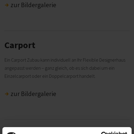
zur Bildergalerie
Carport
Ein Carport Zubau kann individuell an Ihr Flexible Designerhaus
angepasst werden – ganz gleich, ob es sich dabei um ein
Einzelcarport oder ein Doppelcarport handelt.
zur Bildergalerie
Zusatzraum