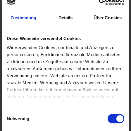
Ihr Flexible Designerhaus können Sie ganz unkompliziert um
Zustimmung
Details
Über Cookies
einen oder mehrere Zusatzräume modular erweitern.
zur Bildergalerie
Diese Webseite verwendet Cookies
Wir verwenden Cookies, um Inhalte und Anzeigen zu
personalisieren, Funktionen für soziale Medien anbieten
zu können und die Zugriffe auf unsere Website zu
analysieren. Außerdem geben wir Informationen zu Ihrer
Verwendung unserer Website an unsere Partner für
soziale Medien, Werbung und Analysen weiter. Unsere
Partner führen diese Informationen möglicherweise mit
weiteren Daten zusammen, die Sie ihnen bereitgestellt
haben oder die sie im Rahmen Ihrer Nutzung der Dienste
Dacharten
gesammelt haben.
Einwilligungsauswahl
Notwendig